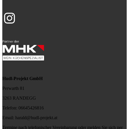
Hudl-Projekt GmbH
Perwarth 81
3263 RANDEGG
Telefon:
06645426816
Email:
harald@hudl-projekt.at
Termine nach telefonischer Vereinbarung oder melden Sie sich per