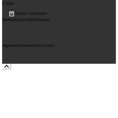
E-Mail

Termin vereinbaren
Marken
Küchen
Möbelhandel
Impressum
Datenschutz
Cookies