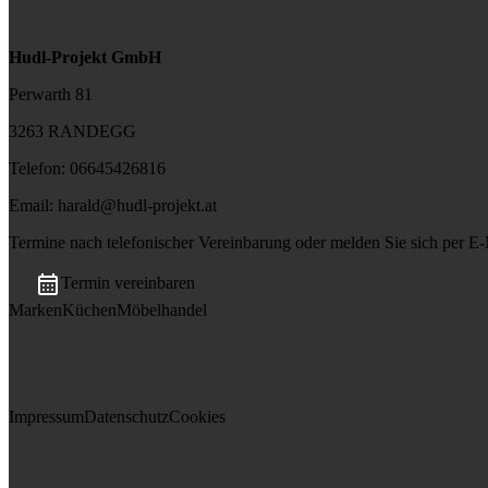
Hudl-Projekt GmbH
Perwarth 81
3263 RANDEGG
Telefon:
06645426816
Email:
harald@hudl-projekt.at
Termine nach telefonischer Vereinbarung oder melden Sie sich per E-

Termin vereinbaren
Marken
Küchen
Möbelhandel
Impressum
Datenschutz
Cookies